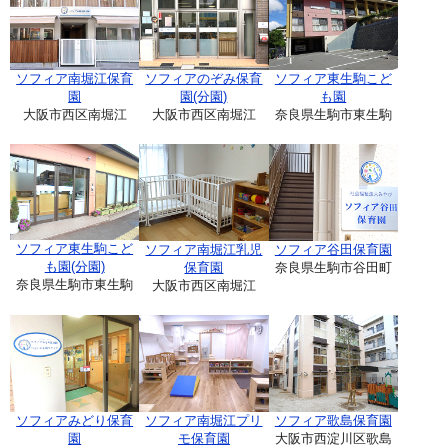
ソフィア南堀江保育
ソフィアのぞみ保育
ソフィア東生駒こど
園
園(分園)
も園
大阪市西区南堀江
大阪市西区南堀江
奈良県生駒市東生駒
ソフィア東生駒こど
ソフィア南堀江乳児
ソフィア谷田保育園
も園(分園)
保育園
奈良県生駒市谷田町
奈良県生駒市東生駒
大阪市西区南堀江
ソフィアみどり保育
ソフィア南堀江プリ
ソフィア歌島保育園
園
モ保育園
大阪市西淀川区歌島