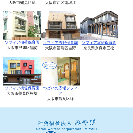
大阪市鶴見区緑
大阪市西区南堀江
ソフィア稲荷保育園
ソフィア吉野保育園
ソフィア富雄保育園
大阪市浪速区稲荷
大阪市福島区吉野
奈良県奈良市三松
ソフィア横堤保育園
つどいの広場ソフィ
大阪市鶴見区横堤
ア
大阪市鶴見区緑