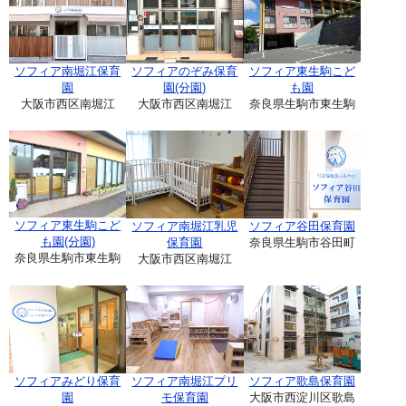
ソフィア南堀江保育
ソフィアのぞみ保育
ソフィア東生駒こど
園
園(分園)
も園
大阪市西区南堀江
大阪市西区南堀江
奈良県生駒市東生駒
ソフィア東生駒こど
ソフィア南堀江乳児
ソフィア谷田保育園
も園(分園)
保育園
奈良県生駒市谷田町
奈良県生駒市東生駒
大阪市西区南堀江
ソフィアみどり保育
ソフィア南堀江プリ
ソフィア歌島保育園
園
モ保育園
大阪市西淀川区歌島