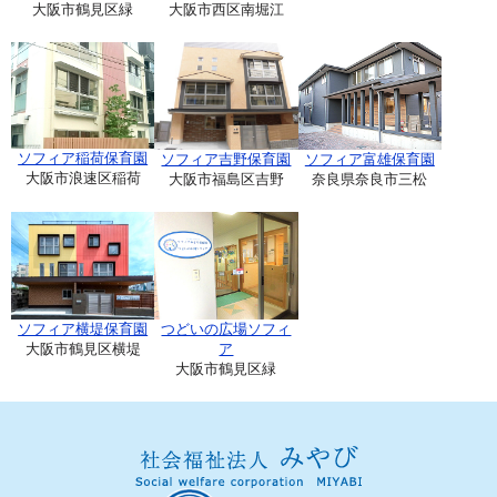
大阪市鶴見区緑
大阪市西区南堀江
ソフィア稲荷保育園
ソフィア吉野保育園
ソフィア富雄保育園
大阪市浪速区稲荷
大阪市福島区吉野
奈良県奈良市三松
ソフィア横堤保育園
つどいの広場ソフィ
大阪市鶴見区横堤
ア
大阪市鶴見区緑