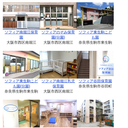
ソフィア南堀江保育
ソフィアのぞみ保育
ソフィア東生駒こど
園
園(分園)
も園
大阪市西区南堀江
大阪市西区南堀江
奈良県生駒市東生駒
ソフィア東生駒こど
ソフィア南堀江乳児
ソフィア谷田保育園
も園(分園)
保育園
奈良県生駒市谷田町
奈良県生駒市東生駒
大阪市西区南堀江