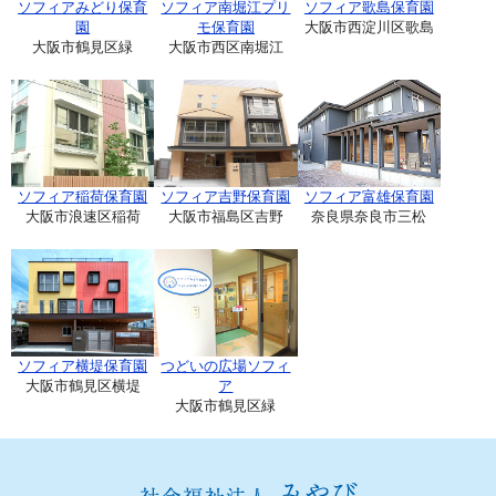
ソフィアみどり保育
ソフィア南堀江プリ
ソフィア歌島保育園
園
モ保育園
大阪市西淀川区歌島
大阪市鶴見区緑
大阪市西区南堀江
ソフィア稲荷保育園
ソフィア吉野保育園
ソフィア富雄保育園
大阪市浪速区稲荷
大阪市福島区吉野
奈良県奈良市三松
ソフィア横堤保育園
つどいの広場ソフィ
大阪市鶴見区横堤
ア
大阪市鶴見区緑