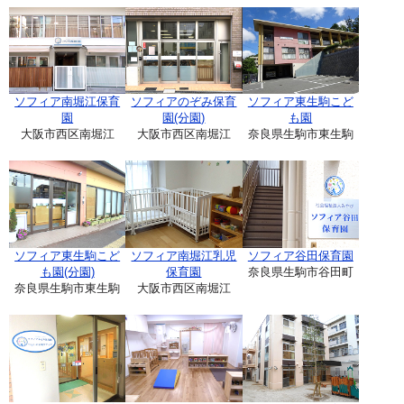
ソフィア南堀江保育
ソフィアのぞみ保育
ソフィア東生駒こど
園
園(分園)
も園
大阪市西区南堀江
大阪市西区南堀江
奈良県生駒市東生駒
ソフィア東生駒こど
ソフィア南堀江乳児
ソフィア谷田保育園
も園(分園)
保育園
奈良県生駒市谷田町
奈良県生駒市東生駒
大阪市西区南堀江