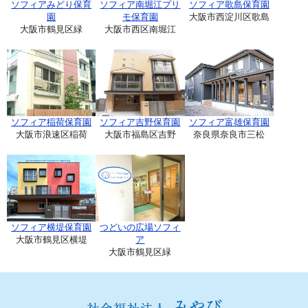
ソフィアみどり保育
ソフィア南堀江プリ
ソフィア歌島保育園
園
モ保育園
大阪市西淀川区歌島
大阪市鶴見区緑
大阪市西区南堀江
ソフィア稲荷保育園
ソフィア吉野保育園
ソフィア富雄保育園
大阪市浪速区稲荷
大阪市福島区吉野
奈良県奈良市三松
ソフィア横堤保育園
つどいの広場ソフィ
大阪市鶴見区横堤
ア
大阪市鶴見区緑