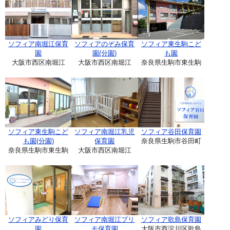
ソフィア南堀江保育
ソフィアのぞみ保育
ソフィア東生駒こど
園
園(分園)
も園
大阪市西区南堀江
大阪市西区南堀江
奈良県生駒市東生駒
ソフィア東生駒こど
ソフィア南堀江乳児
ソフィア谷田保育園
も園(分園)
保育園
奈良県生駒市谷田町
奈良県生駒市東生駒
大阪市西区南堀江
ソフィアみどり保育
ソフィア南堀江プリ
ソフィア歌島保育園
園
モ保育園
大阪市西淀川区歌島