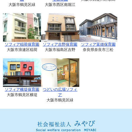
大阪市鶴見区緑
大阪市西区南堀江
ソフィア稲荷保育園
ソフィア吉野保育園
ソフィア富雄保育園
大阪市浪速区稲荷
大阪市福島区吉野
奈良県奈良市三松
ソフィア横堤保育園
つどいの広場ソフィ
大阪市鶴見区横堤
ア
大阪市鶴見区緑