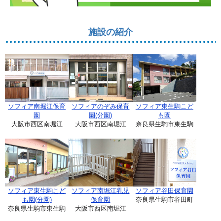
施設の紹介
ソフィア南堀江保育
ソフィアのぞみ保育
ソフィア東生駒こど
園
園(分園)
も園
大阪市西区南堀江
大阪市西区南堀江
奈良県生駒市東生駒
ソフィア東生駒こど
ソフィア南堀江乳児
ソフィア谷田保育園
も園(分園)
保育園
奈良県生駒市谷田町
奈良県生駒市東生駒
大阪市西区南堀江