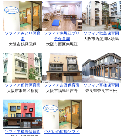
ソフィアみどり保育
ソフィア南堀江プリ
ソフィア歌島保育園
園
モ保育園
大阪市西淀川区歌島
大阪市鶴見区緑
大阪市西区南堀江
ソフィア稲荷保育園
ソフィア吉野保育園
ソフィア富雄保育園
大阪市浪速区稲荷
大阪市福島区吉野
奈良県奈良市三松
ソフィア横堤保育園
つどいの広場ソフィ