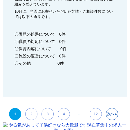
組みを整えています。
10月に、当園にお寄せいただいた苦情・ご相談件数につい
ては以下の通りです。
〇園児の処遇について 0件
〇職員の対応について 0件
〇保育内容について 0件
〇施設の運営について 0件
〇その他 0件
投
1
2
3
4
…
12
次へ »
稿