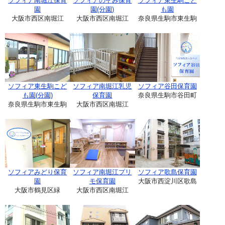
ソフィア南堀江保育
ソフィアのぞみ保育
ソフィア東生駒こど
園
園(分園)
も園
大阪市西区南堀江
大阪市西区南堀江
奈良県生駒市東生駒
ソフィア東生駒こど
ソフィア南堀江乳児
ソフィア谷田保育園
も園(分園)
保育園
奈良県生駒市谷田町
奈良県生駒市東生駒
大阪市西区南堀江
ソフィアみどり保育
ソフィア南堀江プリ
ソフィア歌島保育園
園
モ保育園
大阪市西淀川区歌島
大阪市鶴見区緑
大阪市西区南堀江