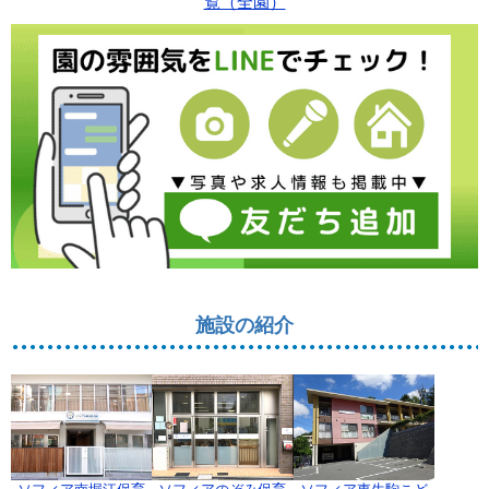
ナ
ビ
ゲ
ー
シ
ョ
ン
施設の紹介