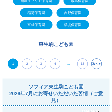
南堀江プリモ保育園
歌島保育園
稲荷保育園
吉野保育園
富雄保育園
横堤保育園
東生駒こども園
投
1
2
3
4
…
12
次へ »
稿
ナ
ビ
ソフィア東生駒こども園
ゲ
2026年7月にお寄せいただいた苦情（ご意
見）
ー
シ