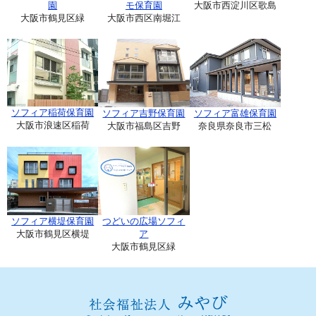
園
モ保育園
大阪市西淀川区歌島
大阪市鶴見区緑
大阪市西区南堀江
ソフィア稲荷保育園
ソフィア吉野保育園
ソフィア富雄保育園
大阪市浪速区稲荷
大阪市福島区吉野
奈良県奈良市三松
ソフィア横堤保育園
つどいの広場ソフィ
大阪市鶴見区横堤
ア
大阪市鶴見区緑