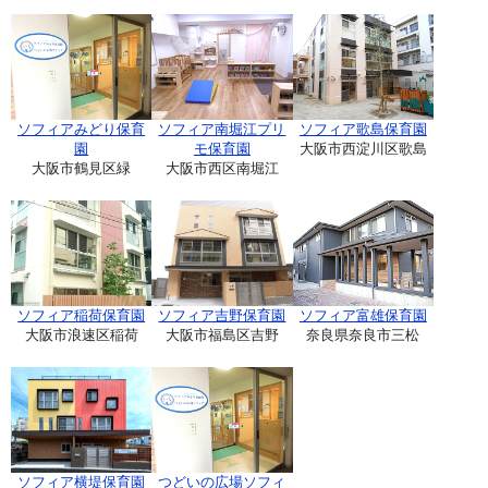
ソフィアみどり保育
ソフィア南堀江プリ
ソフィア歌島保育園
園
モ保育園
大阪市西淀川区歌島
大阪市鶴見区緑
大阪市西区南堀江
ソフィア稲荷保育園
ソフィア吉野保育園
ソフィア富雄保育園
大阪市浪速区稲荷
大阪市福島区吉野
奈良県奈良市三松
ソフィア横堤保育園
つどいの広場ソフィ