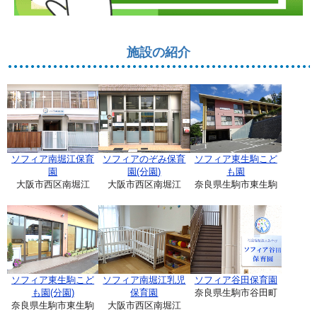
施設の紹介
ソフィア南堀江保育
ソフィアのぞみ保育
ソフィア東生駒こど
園
園(分園)
も園
大阪市西区南堀江
大阪市西区南堀江
奈良県生駒市東生駒
ソフィア東生駒こど
ソフィア南堀江乳児
ソフィア谷田保育園
も園(分園)
保育園
奈良県生駒市谷田町
奈良県生駒市東生駒
大阪市西区南堀江