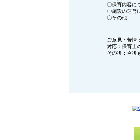
〇保育内容に
〇施設の運営
〇その
ご意見・苦情
対応：保育士
その後：今後