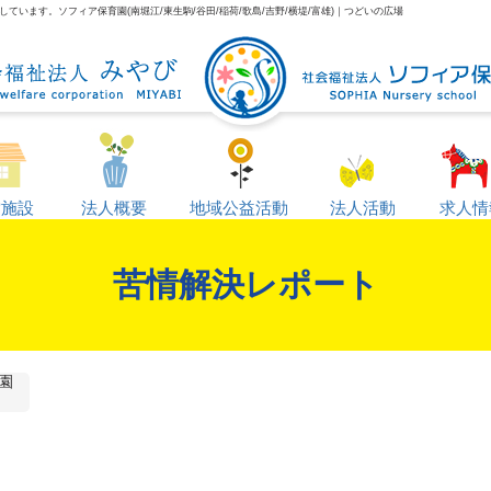
います。ソフィア保育園(南堀江/東生駒/谷田/稲荷/歌島/吉野/横堤/富雄)｜つどいの広場
営施設
法人概要
地域公益活動
法人活動
求人情
苦情解決レポート
園