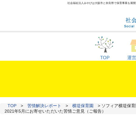
社会福祉法人みやびは大阪市と奈良県で保育事業を展開して
TOP
運
TOP
>
苦情解決レポート
>
横堤保育園
>
ソフィア横堤保育
2021年5月にお寄せいただいた苦情ご意見（ご報告）