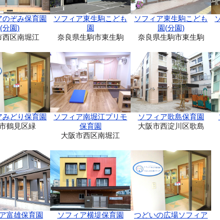
ソフィア東生駒こども
アのぞみ保育園
ソフィア東生駒こども
園(分園)
(分園)
園
奈良県生駒市東生駒
市西区南堀江
奈良県生駒市東生駒
アみどり保育園
ソフィア南堀江プリモ
ソフィア歌島保育園
市鶴見区緑
保育園
大阪市西淀川区歌島
大阪市西区南堀江
ア富雄保育園
ソフィア横堤保育園
つどいの広場ソフィア