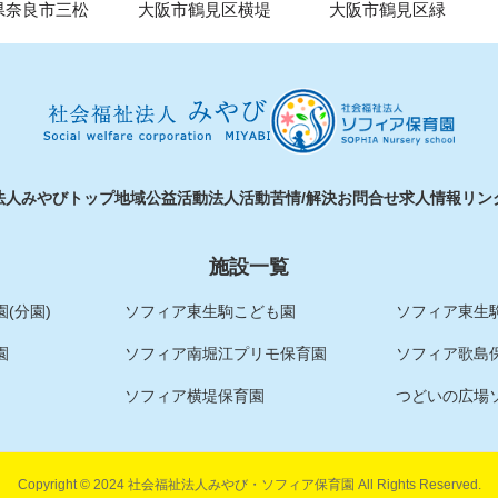
県奈良市三松
大阪市鶴見区横堤
大阪市鶴見区緑
法人みやびトップ
地域公益活動
法人活動
苦情/解決
お問合せ
求人情報
リン
施設一覧
(分園)
ソフィア東生駒こども園
ソフィア東生駒
園
ソフィア南堀江プリモ保育園
ソフィア歌島
ソフィア横堤保育園
つどいの広場
Copyright © 2024 社会福祉法人みやび・ソフィア保育園 All Rights Reserved.