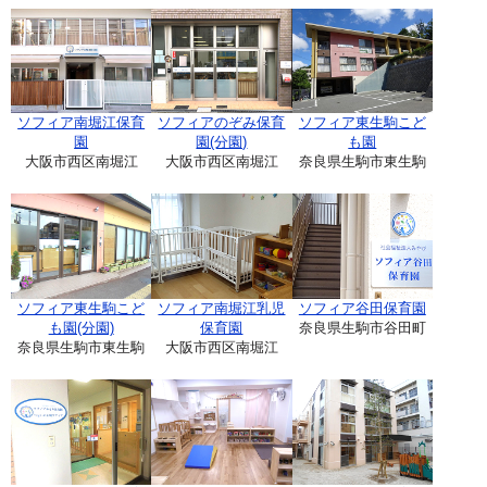
ソフィア南堀江保育
ソフィアのぞみ保育
ソフィア東生駒こど
園
園(分園)
も園
大阪市西区南堀江
大阪市西区南堀江
奈良県生駒市東生駒
ソフィア東生駒こど
ソフィア南堀江乳児
ソフィア谷田保育園
も園(分園)
保育園
奈良県生駒市谷田町
奈良県生駒市東生駒
大阪市西区南堀江