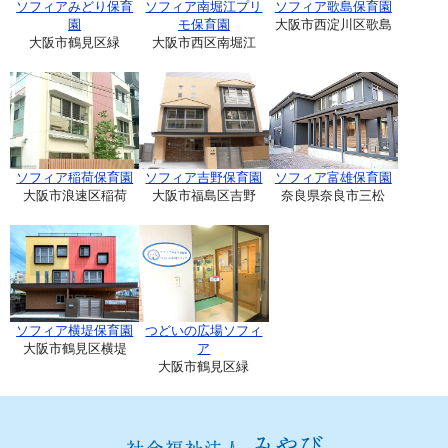
ソフィアみどり保育
ソフィア南堀江プリ
ソフィア歌島保育園
園
モ保育園
大阪市西淀川区歌島
大阪市鶴見区緑
大阪市西区南堀江
ソフィア稲荷保育園
ソフィア吉野保育園
ソフィア富雄保育園
大阪市浪速区稲荷
大阪市福島区吉野
奈良県奈良市三松
ソフィア横堤保育園
つどいの広場ソフィ
大阪市鶴見区横堤
ア
大阪市鶴見区緑