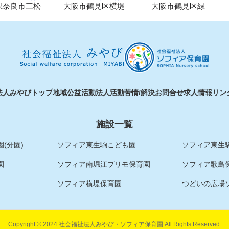
県奈良市三松
大阪市鶴見区横堤
大阪市鶴見区緑
法人みやびトップ
地域公益活動
法人活動
苦情/解決
お問合せ
求人情報
リン
施設一覧
(分園)
ソフィア東生駒こども園
ソフィア東生駒
園
ソフィア南堀江プリモ保育園
ソフィア歌島
ソフィア横堤保育園
つどいの広場
Copyright © 2024 社会福祉法人みやび・ソフィア保育園 All Rights Reserved.