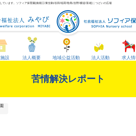
います。ソフィア保育園(南堀江/東生駒/谷田/稲荷/歌島/吉野/横堤/富雄)｜つどいの広場
営施設
法人概要
地域公益活動
法人活動
求人情
苦情解決レポート
園