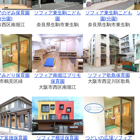
ソフィア東生駒こども
アのぞみ保育園
ソフィア東生駒こども
園(分園)
(分園)
園
奈良県生駒市東生駒
市西区南堀江
奈良県生駒市東生駒
アみどり保育園
ソフィア南堀江プリモ
ソフィア歌島保育園
市鶴見区緑
保育園
大阪市西淀川区歌島
大阪市西区南堀江
ア富雄保育園
ソフィア横堤保育園
つどいの広場ソフィア