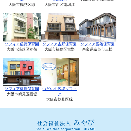
大阪市鶴見区緑
大阪市西区南堀江
ソフィア稲荷保育園
ソフィア吉野保育園
ソフィア富雄保育園
大阪市浪速区稲荷
大阪市福島区吉野
奈良県奈良市三松
ソフィア横堤保育園
つどいの広場ソフィ
大阪市鶴見区横堤
ア
大阪市鶴見区緑