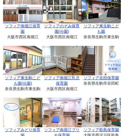
ソフィア南堀江保育
ソフィアのぞみ保育
ソフィア東生駒こど
園
園(分園)
も園
大阪市西区南堀江
大阪市西区南堀江
奈良県生駒市東生駒
ソフィア東生駒こど
ソフィア南堀江乳児
ソフィア谷田保育園
も園(分園)
保育園
奈良県生駒市谷田町
奈良県生駒市東生駒
大阪市西区南堀江
ソフィアみどり保育
ソフィア南堀江プリ
ソフィア歌島保育園
園
モ保育園
大阪市西淀川区歌島