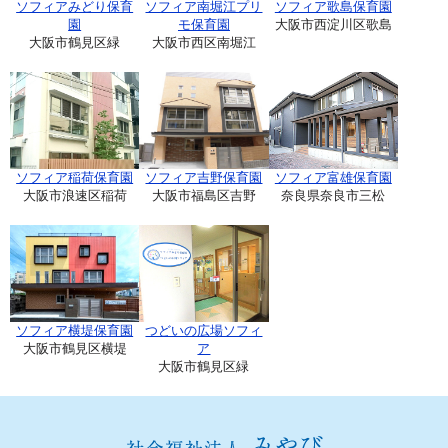
ソフィアみどり保育
ソフィア南堀江プリ
ソフィア歌島保育園
園
モ保育園
大阪市西淀川区歌島
大阪市鶴見区緑
大阪市西区南堀江
ソフィア稲荷保育園
ソフィア吉野保育園
ソフィア富雄保育園
大阪市浪速区稲荷
大阪市福島区吉野
奈良県奈良市三松
ソフィア横堤保育園
つどいの広場ソフィ
大阪市鶴見区横堤
ア
大阪市鶴見区緑