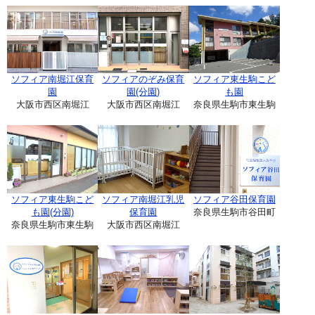
ソフィア南堀江保育
ソフィアのぞみ保育
ソフィア東生駒こど
園
園(分園)
も園
大阪市西区南堀江
大阪市西区南堀江
奈良県生駒市東生駒
ソフィア東生駒こど
ソフィア南堀江乳児
ソフィア谷田保育園
も園(分園)
保育園
奈良県生駒市谷田町
奈良県生駒市東生駒
大阪市西区南堀江