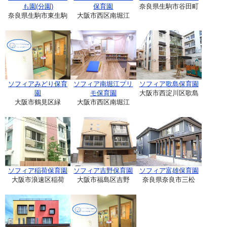
も園(分園)
保育園
奈良県生駒市谷田町
奈良県生駒市東生駒
大阪市西区南堀江
ソフィアみどり保育
ソフィア南堀江プリ
ソフィア歌島保育園
園
モ保育園
大阪市西淀川区歌島
大阪市鶴見区緑
大阪市西区南堀江
ソフィア稲荷保育園
ソフィア吉野保育園
ソフィア富雄保育園
大阪市浪速区稲荷
大阪市福島区吉野
奈良県奈良市三松