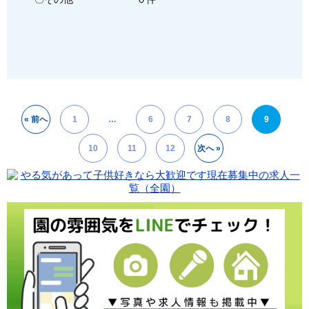
投
« 前へ
1
…
6
7
8
9
稿
10
11
12
次へ »
ナ
ビ
ゲ
ー
シ
ョ
ン