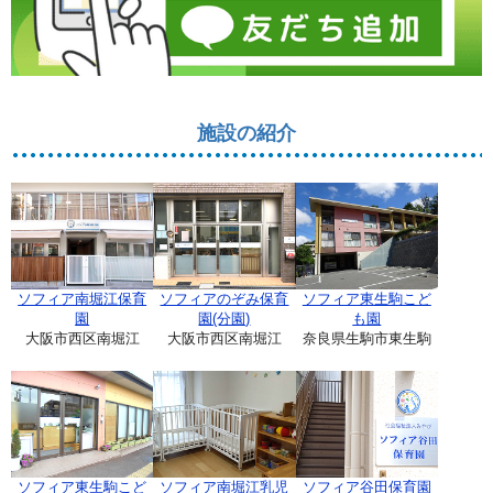
施設の紹介
ソフィア南堀江保育
ソフィアのぞみ保育
ソフィア東生駒こど
園
園(分園)
も園
大阪市西区南堀江
大阪市西区南堀江
奈良県生駒市東生駒
ソフィア東生駒こど
ソフィア南堀江乳児
ソフィア谷田保育園