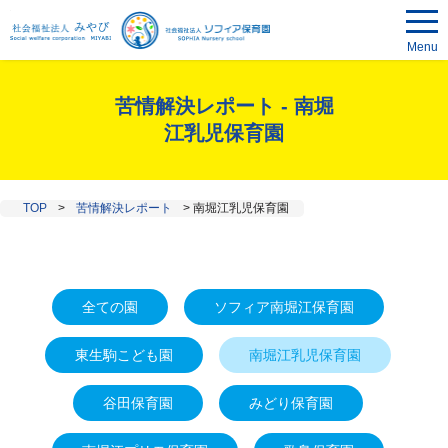
Menu
苦情解決レポート - 南堀
江乳児保育園
TOP
>
苦情解決レポート
>
南堀江乳児保育園
全ての園
ソフィア南堀江保育園
東生駒こども園
南堀江乳児保育園
谷田保育園
みどり保育園