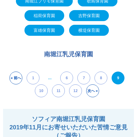
南堀江プリモ保育園
歌島保育園
稲荷保育園
吉野保育園
富雄保育園
横堤保育園
南堀江乳児保育園
投
« 前へ
1
…
6
7
8
9
稿
10
11
12
次へ »
ナ
ビ
ゲ
ソフィア南堀江乳児保育園
ー
2019年11月にお寄せいただいた苦情ご意見
シ
（ご報告）